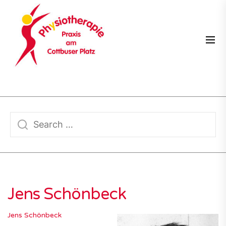
Skip
PRAXIS
to
AM
the
COTTBUSER
content
PLATZ
Jens Schönbeck
Jens Schönbeck