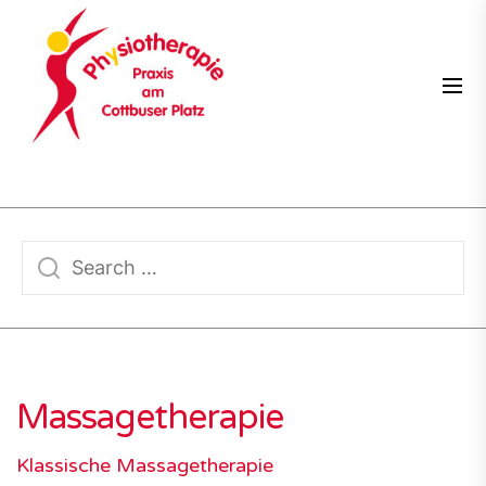
Skip
PRAXIS
to
AM
the
COTTBUSER
content
PLATZ
Massagetherapie
Klassische Massagetherapie