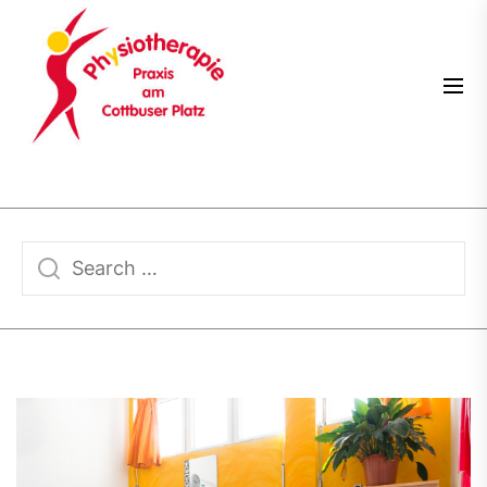
Skip
PRAXIS
to
AM
the
COTTBUSER
content
PLATZ