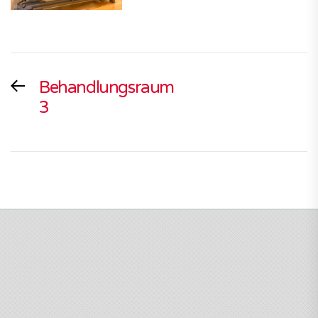
Beitragsnavigation
Previous
Behandlungsraum
post:
3